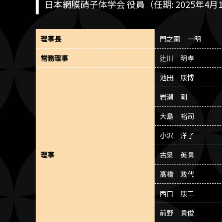
日本網膜硝子体学会 役員（任期: 2025年4月1
理事長
門之園 一明
常務理事
辻川 明孝
池田 康博
岩瀬 剛
大島 裕司
小沢 洋子
理事
古泉 英貴
髙橋 政代
西口 康二
前野 貴俊