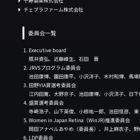
千寿製薬株式会社
チェプラファーム株式会社
委員会一覧
Executive board
瓶井資弘、近藤峰生、石田 晋
JRVSプログラム委員会
池田康博、園田康平、小沢洋子、木村和博、馬場
田野YIA賞選考委員会
江内田寛、大野京子、池田康博、小沢洋子、日下
盛賞選考委員会
寺﨑浩子、山下英俊、小椋祐一郎、池田恒彦、東 
Women in Japan Retina（WinJR)推進委員会
岡田アナベルあやめ（委員長）、井上麻衣子、野
LDP委員会