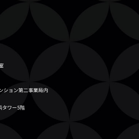
室
ンション第二事業局内
浜タワー5階