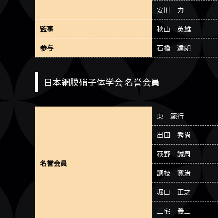
安川 力
監事
秋山 英雄
参与
石橋 達朗
日本網膜硝子体学会 名誉会員
東 範行
出田 秀尚
荻野 誠周
名誉会員
調枝 寛治
堀口 正之
三宅 養三