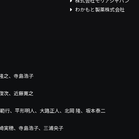
株式会社モリアジャパン
わかもと製薬株式会社
隆之、寺島浩子
俊次、近藤寛之
範行、平形明人、大路正人、北岡 隆、坂本泰二
崎実穂、寺島浩子、三浦央子