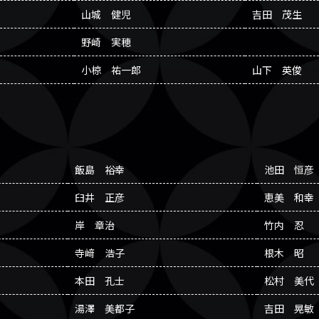
山城 健児
吉田 茂生
野崎 実穂
小椋 祐一郎
山下 英俊
飯島 裕幸
池田 恒彦
臼井 正彦
恵美 和幸
岸 章治
竹内 忍
寺﨑 浩子
根木 昭
本田 孔士
松村 美代
湯澤 美都子
吉田 晃敏