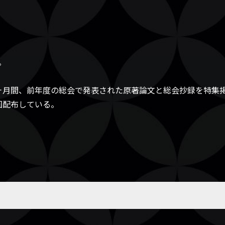
。
ヶ月間、前年度の総会で発表された原著論文と総会抄録を特集
回配布している。