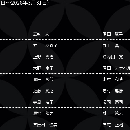
日～2028年3月31日）
五味 文
園田 康平
井上 麻衣子
井上 真
上野 真治
江内田 寛
大野 京子
岡田 アナベ
喜田 照代
木村 和博
近藤 寛之
志村 雅彦
寺島 浩子
長岡 泰司
馬場 隆之
林 篤志
三田村 佳典
三宅 正裕