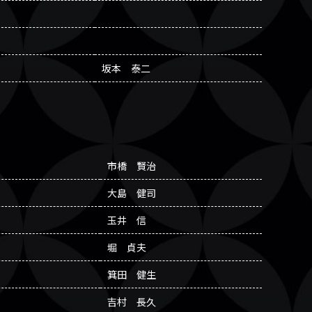
坂本 泰二
市橋 賢治
大島 健司
玉井 信
堀 貞夫
箕田 健生
吉村 長久